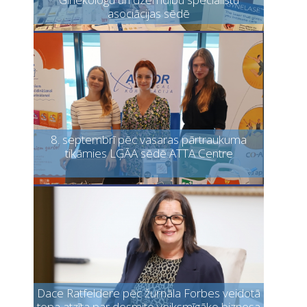
asociācijas sēdē
8. septembrī pēc vasaras pārtraukuma
tikāmies LĢĀA sēdē ATTA Centre
Dace Ratfeldere pēc žurnāla Forbes veidotā
topa atzīta par desmito veiksmīgāko biznesa