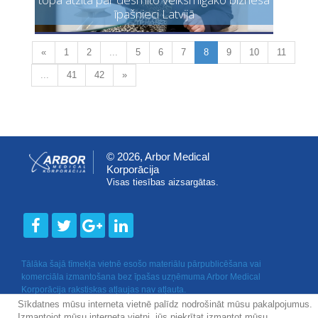
īpašnieci Latvijā
«
1
2
...
5
6
7
8
9
10
11
...
41
42
»
© 2026, Arbor Medical
Korporācija
Visas tiesības aizsargātas.
Tālāka šajā tīmekļa vietnē esošo materiālu pārpublicēšana vai
komerciāla izmantošana bez īpašas uzņēmuma Arbor Medical
Korporācija rakstiskas atļaujas nav atļauta.
Sīkdatnes mūsu interneta vietnē palīdz nodrošināt mūsu pakalpojumus.
Izmantojot mūsu interneta vietni, jūs piekrītat izmantot mūsu