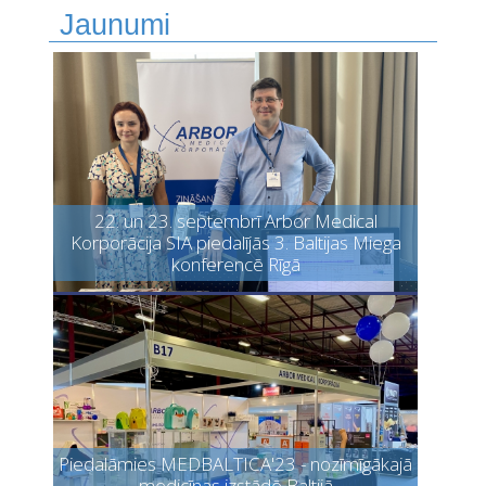
Jaunumi
22. un 23. septembrī Arbor Medical
Korporācija SIA piedalījās 3. Baltijas Miega
konferencē Rīgā
Piedalāmies MEDBALTICA'23 - nozīmīgākajā
medicīnas izstādē Baltijā