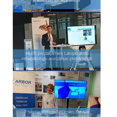
14.09. piedalījāmies Latvijas ārstu
rehabilitologu asociācijas plenārsēdē
7. septembrī piedalījāmies Latvijas
Ginekologu un dzemdību speciālistu