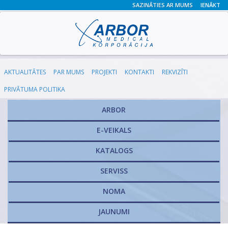
SAZINĀTIES AR MUMS
IENĀKT
AKTUALITĀTES
PAR MUMS
PROJEKTI
KONTAKTI
REKVIZĪTI
PRIVĀTUMA POLITIKA
ARBOR
E-VEIKALS
KATALOGS
​SERVISS
NOMA
JAUNUMI