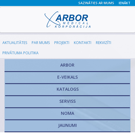
SAZINĀTIES AR MUMS
IENĀKT
AKTUALITĀTES
PAR MUMS
PROJEKTI
KONTAKTI
REKVIZĪTI
PRIVĀTUMA POLITIKA
ARBOR
E-VEIKALS
KATALOGS
​SERVISS
NOMA
JAUNUMI