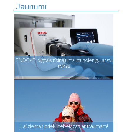
Jaunumi
ENDO-IT: digitāls risinājums mūsdienīgu ārstu
rokās
Lai ziemas prieki nebeidzas ar traumām!