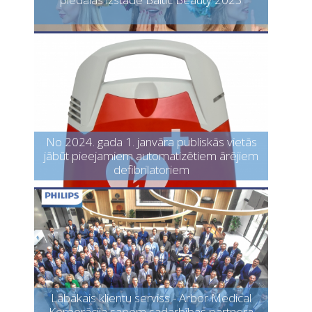
No 2024. gada 1. janvāra publiskās vietās
jābūt pieejamiem automatizētiem ārējiem
defibrilatoriem
Labākais klientu serviss - Arbor Medical
Korporācija saņem sadarbības partnera