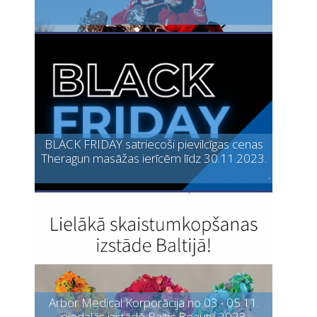
BLACK FRIDAY satriecoši pievilcīgas cenas
Theragun masāžas ierīcēm līdz 30.11.2023.
Arbor Medical Korporācija no 03.- 05.11.
piedalās izstādē Baltic Beauty 2023