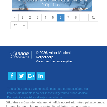
Philips balvu
«
1
2
3
4
5
6
7
8
...
41
42
»
© 2026, Arbor Medical
Korporācija
Visas tiesības aizsargātas.
Tālāka šajā tīmekļa vietnē esošo materiālu pārpublicēšana vai
komerciāla izmantošana bez īpašas uzņēmuma Arbor Medical
Korporācija rakstiskas atļaujas nav atļauta.
Sīkdatnes mūsu interneta vietnē palīdz nodrošināt mūsu pakalpojumus.
Izmantojot mūsu interneta vietni, jūs piekrītat izmantot mūsu