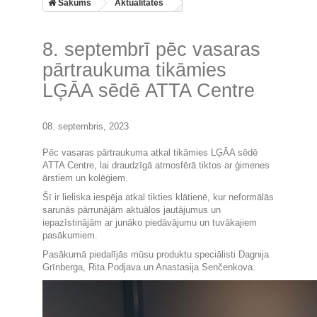
Sākums
Aktualitātes
8. septembrī pēc vasaras
pārtraukuma tikāmies
LĢĀA sēdē ATTA Centre
08. septembris, 2023
Pēc vasaras pārtraukuma atkal tikāmies LĢĀA sēdē
ATTA Centre, lai draudzīgā atmosfērā tiktos ar ģimenes
ārstiem un kolēģiem.
Šī ir lieliska iespēja atkal tikties klātienē, kur neformālās
sarunās pārrunājām aktuālos jautājumus un
iepazīstinājām ar junāko piedāvājumu un tuvākajiem
pasākumiem.
Pasākumā piedalījās mūsu produktu speciālisti Dagnija
Grīnberga, Rita Podjava un Anastasija Senčenkova.