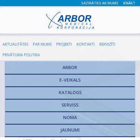
SAZINĀTIES AR MUMS
IENĀKT
AKTUALITĀTES
PAR MUMS
PROJEKTI
KONTAKTI
REKVIZĪTI
PRIVĀTUMA POLITIKA
ARBOR
E-VEIKALS
KATALOGS
​SERVISS
NOMA
JAUNUMI