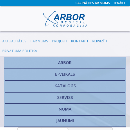
SAZINĀTIES AR MUMS
IENĀKT
AKTUALITĀTES
PAR MUMS
PROJEKTI
KONTAKTI
REKVIZĪTI
PRIVĀTUMA POLITIKA
ARBOR
E-VEIKALS
KATALOGS
​SERVISS
NOMA
JAUNUMI