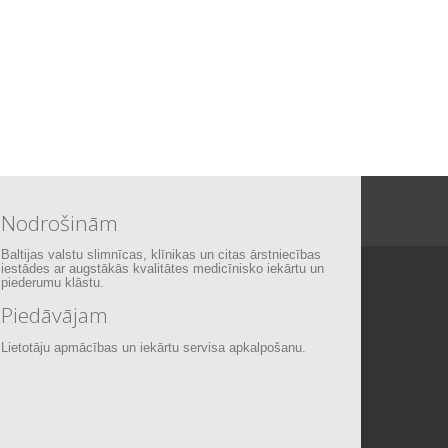
Nodrošinām
Baltijas valstu slimnīcas, klīnikas un citas ārstniecības
iestādes ar augstākās kvalitātes medicīnisko iekārtu un
piederumu klāstu.
Piedāvājam
Lietotāju apmācības un iekārtu servisa apkalpošanu.