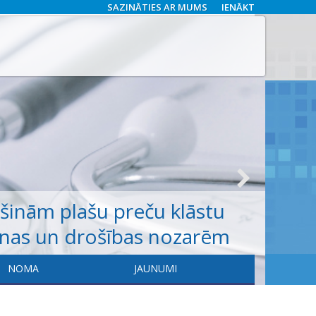
SAZINĀTIES AR MUMS
IENĀKT
ošinām
plašu
preču klāstu
anas un drošības nozarēm
NOMA
JAUNUMI