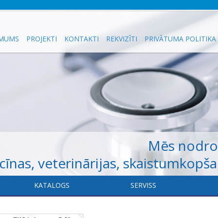
 MUMS
PROJEKTI
KONTAKTI
REKVIZĪTI
PRIVĀTUMA POLITIKA
Mēs nodr
īnas, veterinārijas, skaistumkopš
KATALOGS
​SERVISS