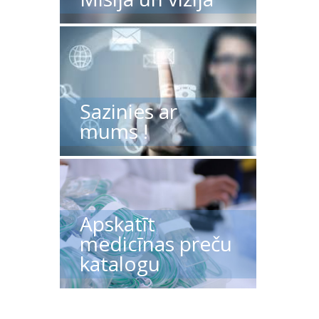
Sazinies ar
mums !
Apskatīt
medicīnas preču
katalogu