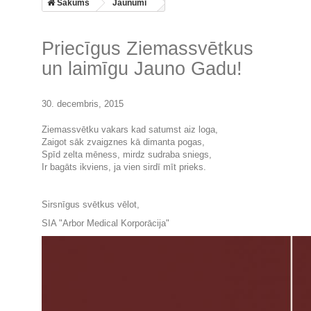
Sākums
Jaunumi
Priecīgus Ziemassvētkus
un laimīgu Jauno Gadu!
30. decembris, 2015
Ziemassvētku vakars kad satumst aiz loga,
Zaigot sāk zvaigznes kā dimanta pogas,
Spīd zelta mēness, mirdz sudraba sniegs,
Ir bagāts ikviens, ja vien sirdī mīt prieks.
Sirsnīgus svētkus vēlot,
SIA "Arbor Medical Korporācija"