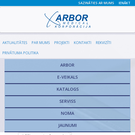
SAZINĀTIES AR MUMS
IENĀKT
AKTUALITĀTES
PAR MUMS
PROJEKTI
KONTAKTI
REKVIZĪTI
PRIVĀTUMA POLITIKA
ARBOR
E-VEIKALS
KATALOGS
​SERVISS
NOMA
JAUNUMI