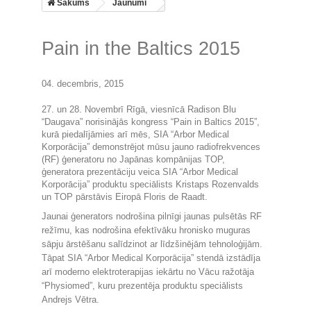
Sākums
Jaunumi
Pain in the Baltics 2015
04. decembris, 2015
27. un 28. Novembrī Rīgā, viesnīcā Radison Blu
“Daugava” norisinājās kongress “Pain in Baltics 2015”,
kurā piedalījāmies arī mēs, SIA “Arbor Medical
Korporācija” demonstrējot mūsu jauno radiofrekvences
(RF) ģeneratoru no Japānas kompānijas TOP,
ģeneratora prezentāciju veica SIA “Arbor Medical
Korporācija” produktu speciālists Kristaps Rozenvalds
un TOP pārstāvis Eiropā Floris de Raadt.
Jaunai ģenerators nodrošina pilnīgi jaunas pulsētās RF
režīmu, kas nodrošina efektīvāku hronisko muguras
sāpju ārstēšanu salīdzinot ar līdzšinējām tehnoloģijām.
Tāpat SIA “Arbor Medical Korporācija” stendā izstādīja
arī moderno elektroterapijas iekārtu no Vācu ražotāja
“Physiomed”, kuru prezentēja produktu speciālists
Andrejs Vētra.