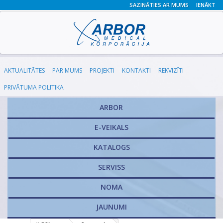
SAZINĀTIES AR MUMS
IENĀKT
AKTUALITĀTES
PAR MUMS
PROJEKTI
KONTAKTI
REKVIZĪTI
PRIVĀTUMA POLITIKA
ARBOR
E-VEIKALS
KATALOGS
​SERVISS
NOMA
JAUNUMI