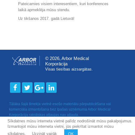
Pateicamies visiem interesentiem, kuri konferences
laikā apmeklēja mūsu stendu.
Uz tikšanos 2017. gadā Lietuvā!
© 2026, Arbor Medical
Korporācija
Visas tiesības aizsargātas.
Tālāka šajā tīmekļa vietnē esošo materiālu pārpublicēšana vai
komerciāla izmantošana bez īpašas uzņēmuma Arbor Medical
Korporācija rakstiskas atļaujas nav atļauta.
Sīkdatnes mūsu interneta vietnē palīdz nodrošināt mūsu pakalpojumus.
Izmantojot mūsu interneta vietni, jūs piekrītat izmantot mūsu
sīkdatnes.
Uzzināt vairāk
OK