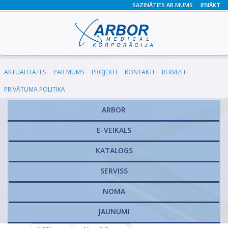
SAZINĀTIES AR MUMS
IENĀKT
AKTUALITĀTES
PAR MUMS
PROJEKTI
KONTAKTI
REKVIZĪTI
PRIVĀTUMA POLITIKA
ARBOR
E-VEIKALS
KATALOGS
​SERVISS
NOMA
JAUNUMI