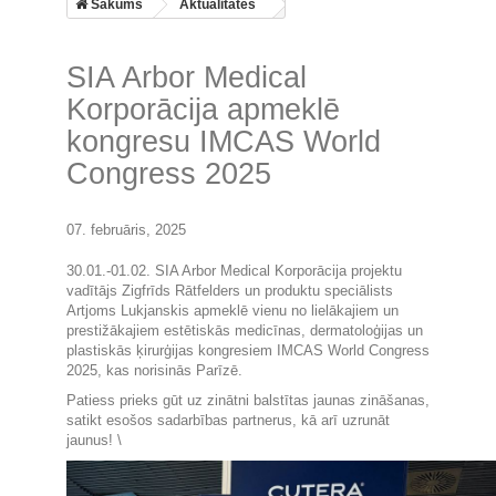
Sākums
Aktualitātes
SIA Arbor Medical
Korporācija apmeklē
kongresu IMCAS World
Congress 2025
07. februāris, 2025
30.01.-01.02. SIA Arbor Medical Korporācija projektu
vadītājs Zigfrīds Rātfelders un produktu speciālists
Artjoms Lukjanskis apmeklē vienu no lielākajiem un
prestižākajiem estētiskās medicīnas, dermatoloģijas un
plastiskās ķirurģijas kongresiem IMCAS World Congress
2025, kas norisinās Parīzē.
Patiess prieks gūt uz zinātni balstītas jaunas zināšanas,
satikt esošos sadarbības partnerus, kā arī uzrunāt
jaunus! \