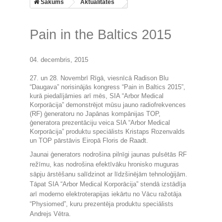
Sākums
Aktualitātes
Pain in the Baltics 2015
04. decembris, 2015
27. un 28. Novembrī Rīgā, viesnīcā Radison Blu
“Daugava” norisinājās kongress “Pain in Baltics 2015”,
kurā piedalījāmies arī mēs, SIA “Arbor Medical
Korporācija” demonstrējot mūsu jauno radiofrekvences
(RF) ģeneratoru no Japānas kompānijas TOP,
ģeneratora prezentāciju veica SIA “Arbor Medical
Korporācija” produktu speciālists Kristaps Rozenvalds
un TOP pārstāvis Eiropā Floris de Raadt.
Jaunai ģenerators nodrošina pilnīgi jaunas pulsētās RF
režīmu, kas nodrošina efektīvāku hronisko muguras
sāpju ārstēšanu salīdzinot ar līdzšinējām tehnoloģijām.
Tāpat SIA “Arbor Medical Korporācija” stendā izstādīja
arī moderno elektroterapijas iekārtu no Vācu ražotāja
“Physiomed”, kuru prezentēja produktu speciālists
Andrejs Vētra.