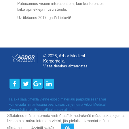
Pateicamies visiem interesentiem, kuri konferences
laikā apmeklēja mūsu stendu.
Uz tikšanos 2017. gadā Lietuvā!
© 2026, Arbor Medical
Korporācija
Visas tiesības aizsargātas.
Tālāka šajā tīmekļa vietnē esošo materiālu pārpublicēšana vai
komerciāla izmantošana bez īpašas uzņēmuma Arbor Medical
Korporācija rakstiskas atļaujas nav atļauta.
Sīkdatnes mūsu interneta vietnē palīdz nodrošināt mūsu pakalpojumus.
Izmantojot mūsu interneta vietni, jūs piekrītat izmantot mūsu
sīkdatnes.
Uzzināt vairāk
OK