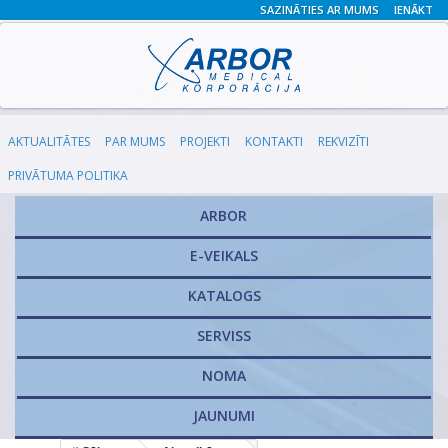
SAZINĀTIES AR MUMS
IENĀKT
AKTUALITĀTES
PAR MUMS
PROJEKTI
KONTAKTI
REKVIZĪTI
PRIVĀTUMA POLITIKA
ARBOR
E-VEIKALS
KATALOGS
​SERVISS
NOMA
JAUNUMI