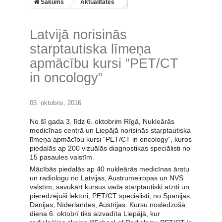
Sākums
Aktualitātes
Latvijā norisinās
starptautiska līmeņa
apmācību kursi “PET/CT
in oncology”
05. oktobris, 2016
No šī gada 3. līdz 6. oktobrim Rīgā, Nukleārās
medicīnas centrā un Liepājā norisinās starptautiska
līmeņa apmācību kursi “PET/CT in oncology”, kuros
piedalās ap 200 vizuālās diagnostikas speciālisti no
15 pasaules valstīm.
Mācībās piedalās ap 40 nukleārās medicīnas ārstu
un radiologu no Latvijas, Austrumeiropas un NVS
valstīm, savukārt kursus vada starptautiski atzīti un
pieredzējuši lektori, PET/CT speciālisti, no Spānijas,
Dānijas, Nīderlandes, Austrijas. Kursu noslēdzošā
diena 6. oktobrī tiks aizvadīta Liepājā, kur