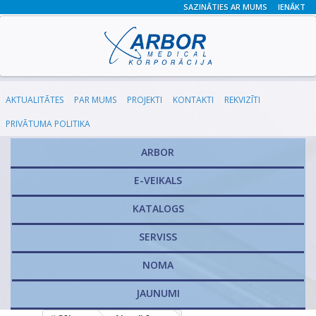
SAZINĀTIES AR MUMS
IENĀKT
AKTUALITĀTES
PAR MUMS
PROJEKTI
KONTAKTI
REKVIZĪTI
PRIVĀTUMA POLITIKA
ARBOR
E-VEIKALS
KATALOGS
​SERVISS
NOMA
JAUNUMI