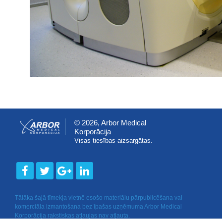
© 2026, Arbor Medical
Korporācija
Visas tiesības aizsargātas.
Tālāka šajā tīmekļa vietnē esošo materiālu pārpublicēšana vai
komerciāla izmantošana bez īpašas uzņēmuma Arbor Medical
Korporācija rakstiskas atļaujas nav atļauta.