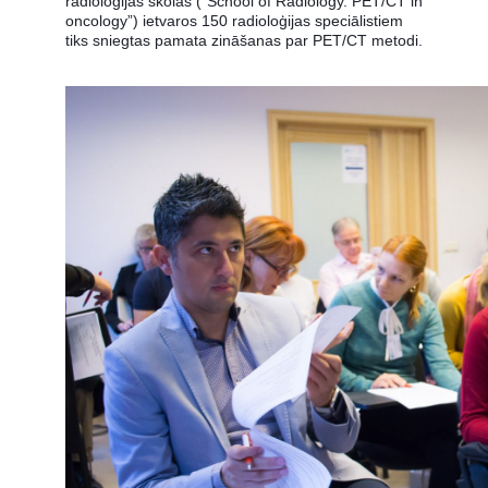
radioloģijas skolas (“School of Radiology. PET/CT in
oncology”) ietvaros 150 radioloģijas speciālistiem
tiks sniegtas pamata zināšanas par PET/CT metodi.